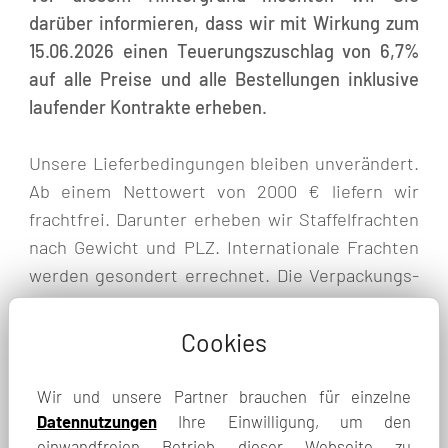
darüber informieren, dass wir mit Wirkung zum
15.06.2026 einen Teuerungszuschlag von 6,7%
auf alle Preise und alle Bestellungen inklusive
laufender Kontrakte erheben.
Unsere Lieferbedingungen bleiben unverändert.
Ab einem Nettowert von 2000 € liefern wir
frachtfrei. Darunter erheben wir Staffelfrachten
nach Gewicht und PLZ. Internationale Frachten
werden gesondert errechnet. Die Verpackungs-
und Versandpauschale von Paketen bis 30 kg
bleibt unverändert bei 32,00 €
Cookies
Für Ihr Vertrauen und die angenehme
Wir und unsere Partner brauchen für einzelne
Zusammenarbeit bedanken wir uns herzlich und
Datennutzungen
Ihre Einwilligung, um den
freuen uns darauf, Sie auch in Zukunft mit
einwandfreien Betrieb dieser Webseite zu